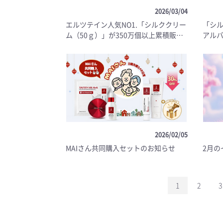
2026/03/04
エルツテイン人気NO1.「シルククリー
「シル
ム（50ｇ）」が350万個以上累積販売
アルバ
数達成！
2026/02/05
MAIさん共同購入セットのお知らせ
2月の
1
2
3