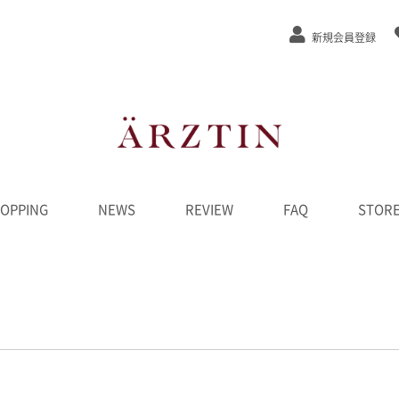
新規会員登録
OPPING
NEWS
REVIEW
FAQ
STOR
ステージEx
/弾力
/緩和
カット
ンジング
水
液
ーム
ク
D
ンペーン
********