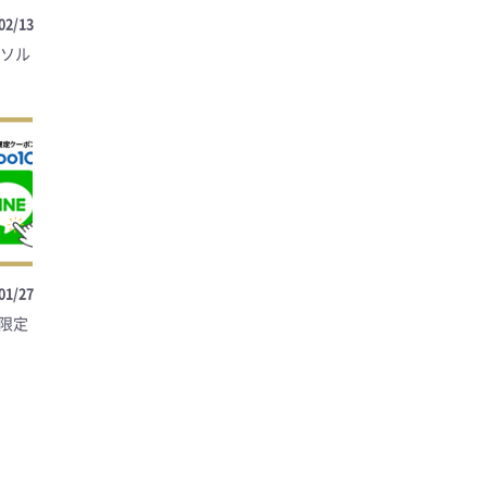
02/13
（ソル
01/27
・限定