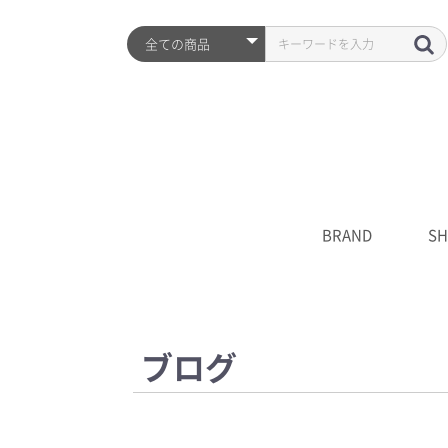
BRAND
SH
ARZTIN
S2ND
HISTORY
全品
プレ
シワ
水分
UV
クレ
化粧
美容
クリ
マス
S2N
キャ
****
ブログ