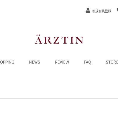
新規会員登録
OPPING
NEWS
REVIEW
FAQ
STOR
ステージEx
/弾力
/緩和
カット
ンジング
水
液
ーム
ク
D
ンペーン
********