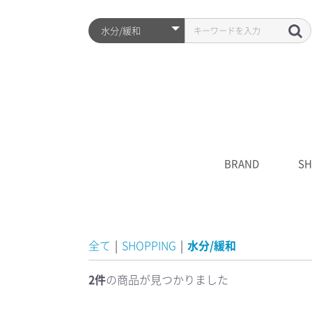
BRAND
SH
ARZTIN
S2ND
HISTORY
全品
プレ
シワ
水分
UV
クレ
化粧
美容
クリ
マス
S2N
キャ
****
全て
|
SHOPPING
|
水分/緩和
2件
の商品が見つかりました