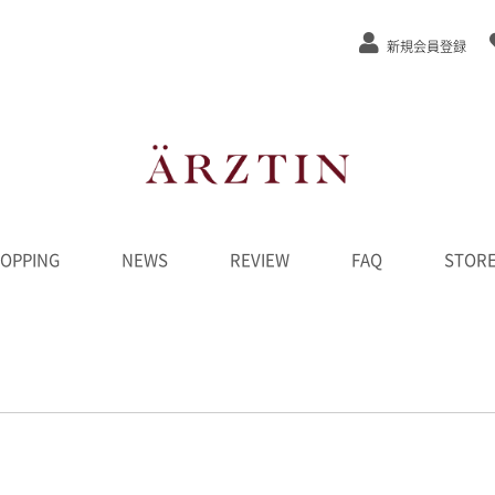
新規会員登録
OPPING
NEWS
REVIEW
FAQ
STOR
ステージEx
/弾力
/緩和
カット
ンジング
水
液
ーム
ク
D
ンペーン
********