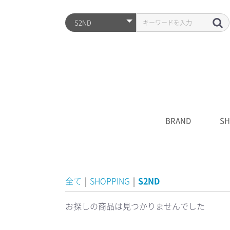
BRAND
SH
ARZTIN
S2ND
HISTORY
全品
プレ
シワ
水分
UV
クレ
化粧
美容
クリ
マス
S2N
キャ
****
全て
|
SHOPPING
|
S2ND
お探しの商品は見つかりませんでした