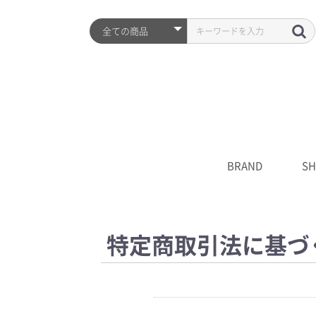
BRAND
SH
ARZTIN
S2ND
HISTORY
全品
プレ
シワ
水分
UV
クレ
化粧
美容
クリ
マス
S2N
キャ
****
特定商取引法に基づ