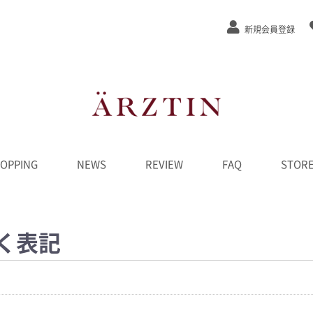
新規会員登録
OPPING
NEWS
REVIEW
FAQ
STOR
ステージEx
/弾力
/緩和
カット
ンジング
水
液
ーム
ク
D
ンペーン
********
く表記