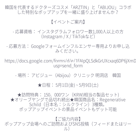
韓国を代表するドクターズコスメ「ARZTIN」と「ABIJOU」コラボ
した特別なポップアップを一緒に盛り上げませんか？
【イベントご案内】
- 応募資格： インスタグラムフォロワー数1,000人以上の方
（Instagram / X / TikTokなど）
- 応募方法： Googleフォームインフルエンサー専用よりお申し込
みください。
https://docs.google.com/forms/d/e/1FAIpQLSdkGrUXcxaq6DP6
usp=send_form
- 場所： アビジュー（Abijou）クリニック 明洞店 韓国
★日程： 5月1日(金) ~ 5月9日(土)
★訪問特典： 150、000ワン（KRW)相当の製品セット)
★オリーブヤングで品切れ続出★韓国商品名：Regenerative
Schild（日本名：シルクライン）3種類。
ポップアップイベントの景品イベントもゲット可能
【ご協力内容】
ポップアップ会場へのご訪問およびSNS投稿（フィードまたはリー
ル）