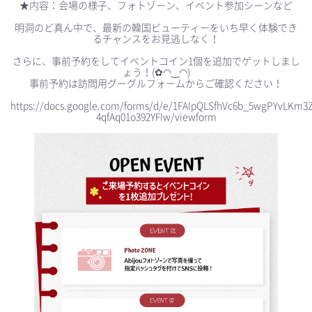
★内容：会場の様子、フォトゾーン、イベント参加シーンなど
明洞のど真ん中で、最新の韓国ビューティーをいち早く体験でき
るチャンスをお見逃しなく！
さらに、事前予約をしてイベントコイン1個を追加でゲットしまし
ょう！(✿◠‿◠)
事前予約は訪問用グーグルフォームからご確認ください！
https://docs.google.com/forms/d/e/1FAIpQLSfhVc6b_5wgPYvLKm3
4qfAq01o392YFIw/viewform