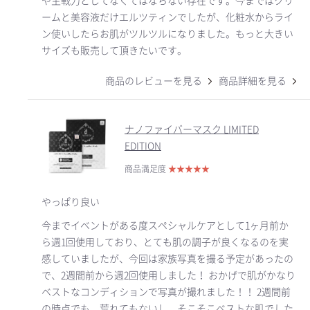
や主戦力としてなくてはならない存在です。今まではクリ
ームと美容液だけエルツティンでしたが、化粧水からライ
ン使いしたらお肌がツルツルになりました。もっと大きい
サイズも販売して頂きたいです。
商品のレビューを見る
商品詳細を見る
ナノファイバーマスク LIMITED
EDITION
商品満足度
★
★
★
★
★
やっぱり良い
今までイベントがある度スペシャルケアとして1ヶ月前か
ら週1回使用しており、とても肌の調子が良くなるのを実
感していましたが、今回は家族写真を撮る予定があったの
で、2週間前から週2回使用しました！ おかげで肌がかなり
ベストなコンディションで写真が撮れました！！ 2週間前
の時点でも、荒れてもないし、そこそこベストな肌でした