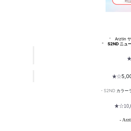
⁻ Arzt
⁻ S2ND
ニュ
★☆
5,
- S2ND カ
（
★☆10
-
Arzt