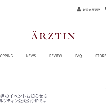
新規会員登録
OPPING
NEWS
REVIEW
FAQ
STOR
ステージEx
/弾力
/緩和
カット
ンジング
水
液
ーム
ク
D
ンペーン
********
3
月のイベントお知らせ※
ルツティン公式公式HPでは