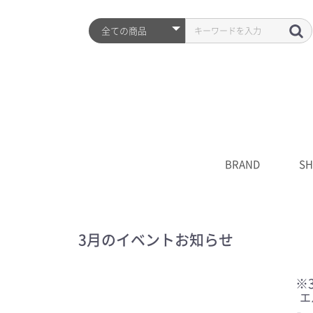
BRAND
SH
ARZTIN
S2ND
HISTORY
全品
プレ
シワ
水分
UV
クレ
化粧
美容
クリ
マス
S2N
キャ
****
3月のイベントお知らせ
※
エ