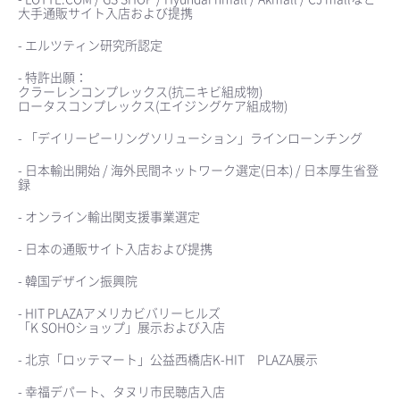
大手通販サイト入店および提携
- エルツティン研究所認定
- 特許出願：
クラーレンコンプレックス(抗ニキビ組成物)
ロータスコンプレックス(エイジングケア組成物)
- 「デイリーピーリングソリューション」ラインローンチング
- 日本輸出開始 / 海外民間ネットワーク選定(日本) / 日本厚生省登
録
- オンライン輸出関支援事業選定
- 日本の通販サイト入店および提携
- 韓国デザイン振興院
- HIT PLAZAアメリカビバリーヒルズ
「K SOHOショップ」展示および入店
- 北京「ロッテマート」公益西橋店K-HIT PLAZA展示
- 幸福デパート、タヌリ市民聴店入店