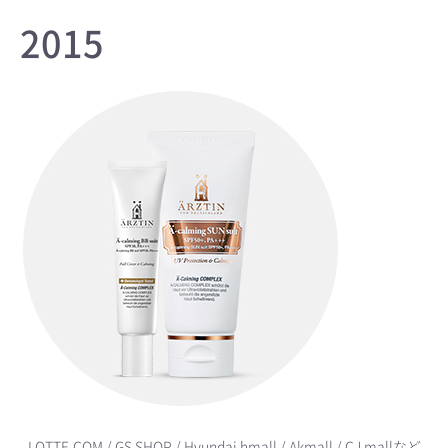
2015
- LOTTE.COM / GS SHOP / Hyundai hmall / Akmall / CJ mallなど