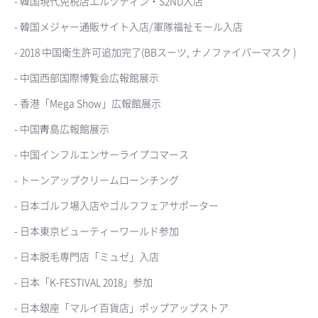
- 韓国現代免税店エルツティン・S2ND入店
- 韓国メジャー通販サイト入店/軍隊福祉モール入店
- 2018 中国衛生許可追加完了(BBスーツ, ナノファイバーマスク )
- 中国西部国際博覧会広報館展示
- 香港「Mega Show」広報館展示
- 中国靑島広報館展示
- 中国インフルエンサーライプコマース
- トーンアップクリームローンチング
- 日本ゴルフ場入店やゴルフフェアサポーター
- 日本東京ビューティーワールド参加
- 日本脱毛専門店「ミュゼ」入店
- 日本「K-FESTIVAL 2018」参加
- 日本銀座「マルイ百貨店」ポップアップストア