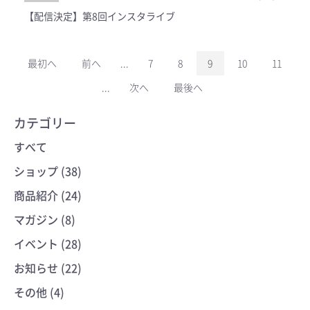
【配信決定】第8回インスタライブ
最初へ
前へ
...
7
8
9
10
11
...
次へ
最後へ
カテゴリー
すべて
ショップ (38)
商品紹介 (24)
マガジン (8)
イベント (28)
お知らせ (22)
その他 (4)