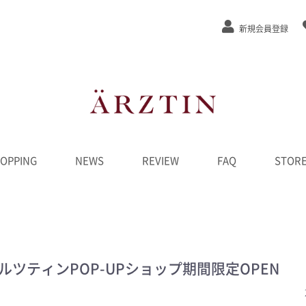
新規会員登録
OPPING
NEWS
REVIEW
FAQ
STOR
ステージEx
/弾力
/緩和
カット
ンジング
水
液
ーム
ク
D
ンペーン
********
ルツティンPOP-UPショップ期間限定OPEN