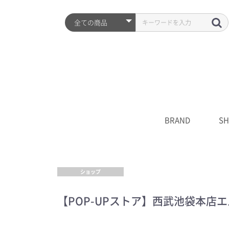
BRAND
SH
ARZTIN
S2ND
HISTORY
全品
プレ
シワ
水分
UV
クレ
化粧
美容
クリ
マス
S2N
キャ
****
ショップ
【POP-UPストア】西武池袋本店エ