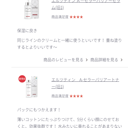
エルツティン Ａ―セラーバリアーセラ
ム(旧1)
商品満足度
★
★
★
★
保湿に良き
同じラインのクリームと一緒に使うといいです！ 重ね塗り
するとよりいいです〜
商品のレビューを見る
商品詳細を見る
エルツティン A-セラーバリアートナ
ー(旧1)
商品満足度
★
★
★
★
パックにもつかえます！
薄いコットンにたっぷりつけて、5分くらい顔にのせてお
くと、効果抜群です！ 水みたいに垂れることがあまりない