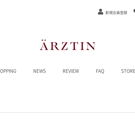
新規会員登録
OPPING
NEWS
REVIEW
FAQ
STOR
ステージEx
/弾力
/緩和
カット
ンジング
水
液
ーム
ク
D
ンペーン
********