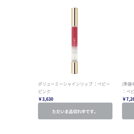
ボリューミーシャインリップ ：ベビー
(準備
ピンク
：ベ
￥3,630
￥7,2
ただいま品切れ中です。