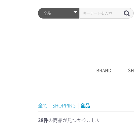
BRAND
SH
ARZTIN
S2ND
HISTORY
全品
プレ
シワ
水分
UV
クレ
化粧
美容
クリ
マス
S2N
キャ
****
全て
|
SHOPPING
|
全品
28件
の商品が見つかりました