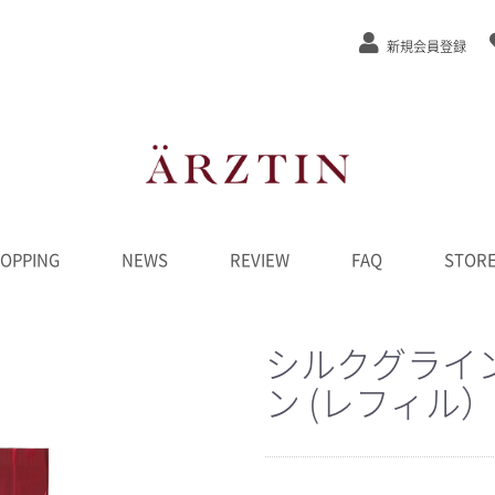
新規会員登録
OPPING
NEWS
REVIEW
FAQ
STOR
ステージEx
/弾力
/緩和
カット
ンジング
水
液
ーム
ク
D
ンペーン
********
シルクグライ
ン (レフィル