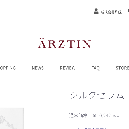
新規会員登録
OPPING
NEWS
REVIEW
FAQ
STOR
ステージEx
/弾力
/緩和
カット
ンジング
水
液
ーム
ク
D
ンペーン
********
シルクセラム
通常価格：￥10,242
税込