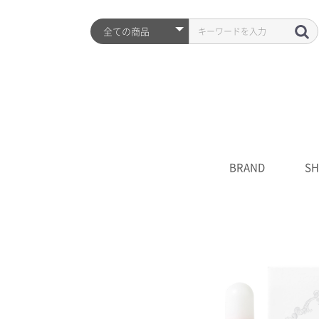
BRAND
SH
ARZTIN
S2ND
HISTORY
全品
プレ
シワ
水分
UV
クレ
化粧
美容
クリ
マス
S2N
キャ
****