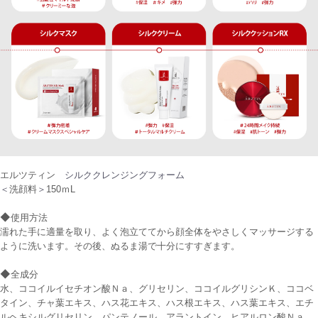
エルツティン
シルククレンジングフォーム
＜
洗顔料
＞
150
ｍ
L
◆
使用方法
濡れた手に適量を取り、よく泡立ててから顔全体をやさしくマッサージする
ように洗います。その後、ぬるま湯で十分にすすぎます。
◆
全成分
水、ココイルイセチオン酸Ｎａ、グリセリン、ココイルグリシンＫ、ココベ
タイン、チャ葉エキス、ハス花エキス、ハス根エキス、ハス葉エキス、エチ
ルヘキシルグリセリン、パンテノール、アラントイン、ヒアルロン酸Ｎａ、