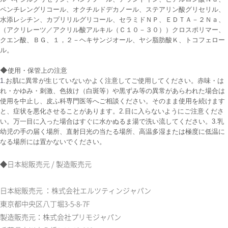
ペンチレングリコール、オクチルドデカノール、ステアリン酸グリセリル、
水添レシチン、カプリリルグリコール、セラミドＮＰ、ＥＤＴＡ－２Ｎａ、
（アクリレーツ／アクリル酸アルキル（Ｃ１０－３０））クロスポリマー、
クエン酸、ＢＧ、１，２－ヘキサンジオール、
ヤシ脂肪酸Ｋ、
トコフェロー
ル。
◆
使用・保管上の注意
1.
お肌に異常が生じていないかよく注意してご使用してください。赤味・は
れ・かゆみ・刺激、色抜け（白斑等）や黒ずみ等の異常があらわれた場合は
使用を中止し、皮ふ科専門医等へご相談ください。そのまま使用を続けます
と、症状を悪化させることがあります。
2.
目に入らないようにご注意くださ
い。万一目に入った場合はすぐに水かぬるま湯で洗い流してください。
3.
乳
幼児の手の届く場所、直射日光の当たる場所、高温多湿または極度に低温に
なる場所には置かないでください。
◆日本総販売元 / 製造販売元
日本総販売元 ：株式会社エルツティンジャパン
東京都中央区八丁堀3-5-8-7F
製造販売元：株式会社プリモジャパン