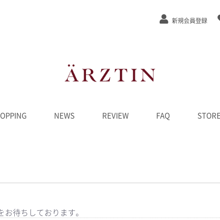
新規会員登録
OPPING
NEWS
REVIEW
FAQ
STOR
ステージEx
/弾力
/緩和
カット
ンジング
水
液
ーム
ク
D
ンペーン
********
をお待ちしております。