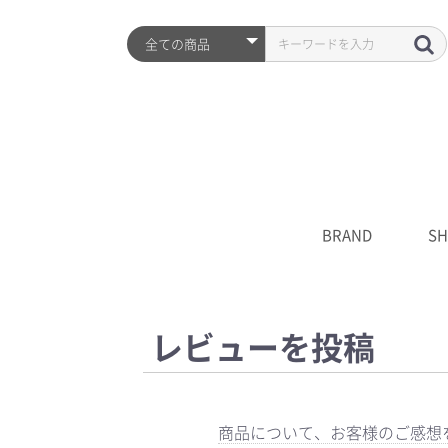
BRAND
SH
ARZTIN
S2ND
HISTORY
全品
プレ
シワ
水分
UV
クレ
化粧
美容
クリ
マス
S2N
キャ
****
レビューを投稿
商品について、お客様のご感想