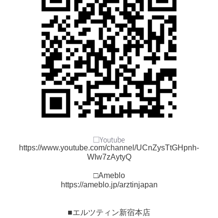
□Youtube
https://www.youtube.com/channel/UCnZysTtGHpnh-
WIw7zAytyQ
□Ameblo
https://ameblo.jp/arztinjapan
■エルツティン新宿本店