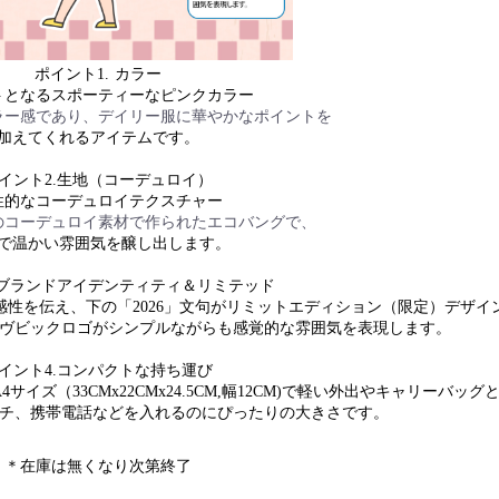
ポイント
1.
カラー
トとなるスポーティーなピンクカラー
ラー感であり、デイリー服に華やかなポイントを
加えてくれるアイテムです。
イント
2.
生地（コーデュロイ）
性的なコーデュロイテクスチャー
のコーデュロイ素材で作られたエコバングで、
で温かい雰囲気を醸し出します。
ブランドアイデンティティ＆リミテッド
感性を伝え、下の「
2026
」文句がリミットエディション（限定）デザイ
ヴビックロゴがシンプルながらも感覚的な雰囲気を表現します。
イント
4.
コンパクトな持ち運び
A4
サイズ（
33CMx22CMx24.5CM,
幅
12CM)
で軽い外出やキャリーバッグ
チ、携帯電話などを入れるのにぴったりの大きさです。
＊在庫は無くなり次第終了