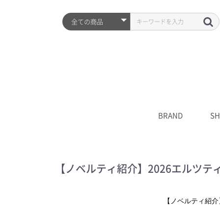
BRAND
SH
ARZTIN
S2ND
HISTORY
全品
プレ
シワ
水分
UV
クレ
化粧
美容
クリ
マス
S2N
キャ
****
【ノベルティ紹介】2026エルツ
【ノベルティ紹介