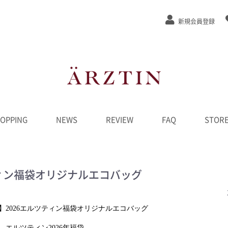
新規会員登録
OPPING
NEWS
REVIEW
FAQ
STOR
ステージEx
/弾力
/緩和
カット
ンジング
水
液
ーム
ク
D
ンペーン
********
ティン福袋オリジナルエコバッグ
】
2026
エルツティン福袋オリジナルエコバッグ
エルツティン
202
6
年
福袋