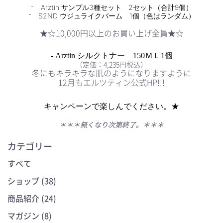
⁻ Arztin サンプル3種セット 2セット（合計9個）
⁻ S2ND ウジュライクバーム 1個（色はランダム）
★☆10,000円以上のお買い上げ全員★☆
-
Arztin
シルクトナー 150ＭＬ1個
（定価：4,235円税込）
冬にもキラキラな肌のようになりますように
12月もエルツティン公式HP!!!
キャンペーンで楽しんでください。★
＊＊＊無くなり次第終了。＊＊＊
カテゴリー
すべて
ショップ (38)
商品紹介 (24)
マガジン (8)