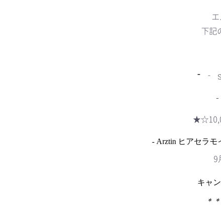
エ
下記
⁻
⁻ 
（色はラン
★☆10
-
Arztin
ヒアセラモイ
9
キャン
＊＊