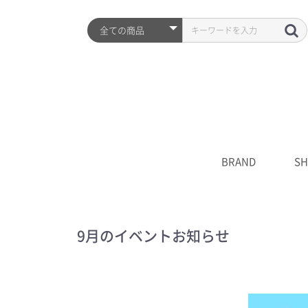
BRAND
SH
ARZTIN
S2ND
HISTORY
全品
プレ
シワ
水分
UV
クレ
化粧
美容
クリ
マス
S2N
キャ
****
9月のイベントお知らせ