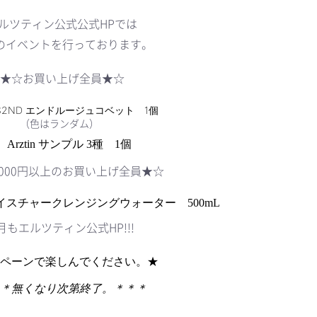
ルツティン公式公式HPでは
のイベントを行っております。
★☆お買い上げ全員★☆
S2ND エンドルージュコベット 1個
ダム）
⁻
Arztin
サンプル 3
種 1個
,000円以上のお買い上げ全員★☆
スチャークレンジングウォーター 500mL
月もエルツティン公式HP!!!
ペーンで楽しんでください。★
＊無くなり次第終了。＊＊＊