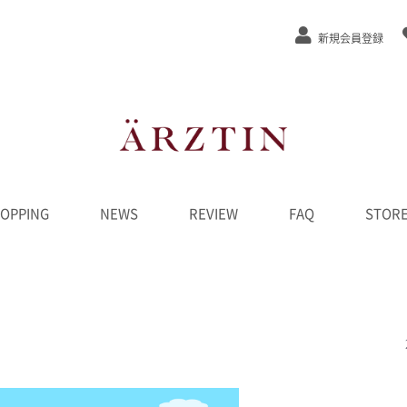
新規会員登録
OPPING
NEWS
REVIEW
FAQ
STOR
ステージEx
/弾力
/緩和
カット
ンジング
水
液
ーム
ク
D
ンペーン
********