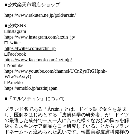
■公式楽天市場店ショップ
https://www.rakuten.ne.jp/gold/arztin/
■公式SNS
□Instagram
https://www.instagram.com/arztin_jp/
□Twitter
https://twitter.com/arztin_jp
□Facebook
https://www.facebook.com/arztinjp/
□Youtube
https://www.youtube.com/channel/UCnZysTtGHpnh-
WIw7zAytyQ
□Ameblo
https://ameblo.jp/arztinjapan
■『エルツティン』について
ブランド名である「Ärztin」とは、ドイツ語で女医を意味
し、医師をはじめとする「皮膚科学の研究者」が、ドイツ
の厳選した成分で一人一人に合った様々なお肌の悩みを解
決するスキンケア商品を日々研究していることからブラン
ドネームへと込められた思いです。韓国美容皮膚科発祥の