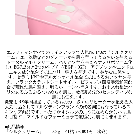
エルツティンすべてのラインアップで人気No.1*3の『シルククリ
ーム』は、乾燥などのダメージから肌を守ってうるおいを与える
トータルマルチクリーム。ハリとツヤを与えるナノリポソーム化
したEGF成分と2つのペプチド(EGF・IGF)、アデノシンやエンド豆
エキス成分配合で肌にハリ・弾力を与えてすこやかなに保ちま
す。セラミドNPやアルガンオイル配合で肌にうるおいツヤを与
え、ブラックカラントシートオイル、ビフィズス菌培養溶解質配
合で荒れた肌を整え、明るいトーンへ導きます。お手入れ後はハ
リのあるぷるぷるななめらか肌に。敏感肌などのセンシティブな
肌にも使えます。
発売より9年間経過しているものの、多くのリピーターを抱える大
人気商品としてエルツティンブランドの代名詞にもなっているス
キンケア商品です。べたつかずシルクのようになめらかなハリ肌
を目指す、マイルドなフォーミュラで敏感なお肌にも使えます。
■商品情報
『シルククリーム』 50ｇ 価格：6,094円（税込）