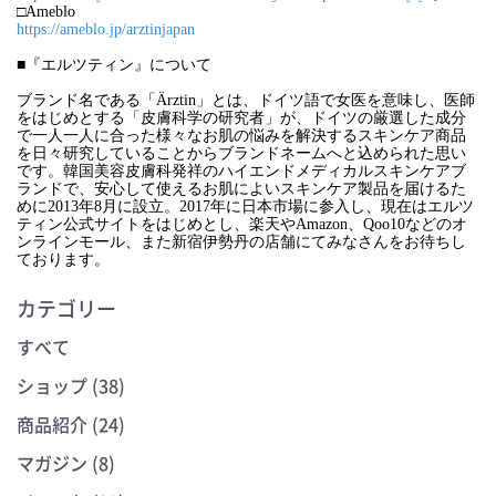
□Ameblo
https://ameblo.jp/arztinjapan
■『エルツティン』について
ブランド名である「Ärztin」とは、ドイツ語で女医を意味し、医師
をはじめとする「皮膚科学の研究者」が、ドイツの厳選した成分
で一人一人に合った様々なお肌の悩みを解決するスキンケア商品
を日々研究していることからブランドネームへと込められた思い
です。韓国美容皮膚科発祥のハイエンドメディカルスキンケアブ
ランドで、安心して使えるお肌によいスキンケア製品を届けるた
めに2013年8月に設立。2017年に日本市場に参入し、現在はエルツ
ティン公式サイトをはじめとし、楽天やAmazon、Qoo10などのオ
ンラインモール、また新宿伊勢丹の店舗にてみなさんをお待ちし
ております。​
カテゴリー
すべて
ショップ (38)
商品紹介 (24)
マガジン (8)