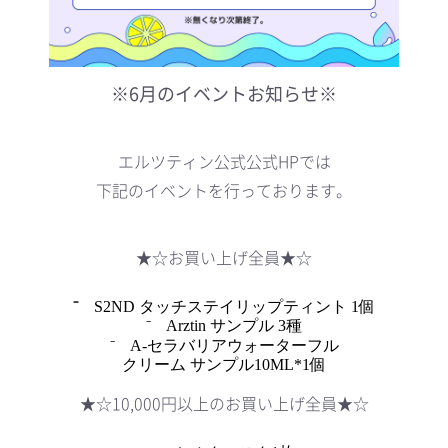
※6月のイベントお知らせ※
エルツティン公式公式HPでは
下記のイベントを行っております。
★☆お買い上げ全員★☆
⁻
S2ND
タッチステイ
リップティント
1
個
⁻
Arztin
サンプル
3
種
⁻
A-セラバリアウォーターフル
クリーム サンプル10ML*1個
★☆10,000円以上のお買い上げ全員★☆