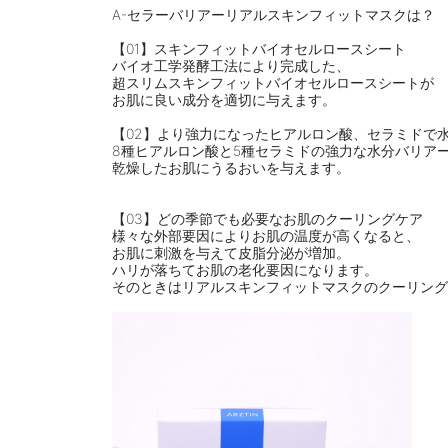
A-セラーバリアーリアルスキンフィットマスクは？
⠀
【01】スキンフィットバイオセルロースシート
バイオ工学発酵工法により完成した、
超スリムスキンフィットバイオセルロースシートが
お肌に良い成分を適切に与えます。
⠀
【02】より強力になったヒアルロン酸、セラミドで
8種ヒアルロン酸と5種セラミドの強力な水分バリア
乾燥したお肌にうるおいを与えます。
⠀
⠀
【03】どの季節でも必要なお肌のクーリングケア
様々な外部要因によりお肌の温度が高くなると、
お肌に刺激を与えて皮脂分泌が増加。
ハリが落ちてお肌の老化要因になります。
そのときはリアルスキンフィットマスクのクーリング
⠀