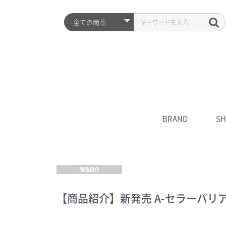
BRAND
SH
ARZTIN
S2ND
HISTORY
全品
プレ
シワ
水分
UV
クレ
化粧
美容
クリ
マス
S2N
キャ
****
商品紹介
【商品紹介】新発売 A-セラーバ