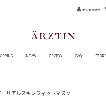
新規会員登録
OPPING
NEWS
REVIEW
FAQ
STOR
ステージEx
/弾力
/緩和
カット
ンジング
水
液
ーム
ク
D
ンペーン
********
リアーリアルスキンフィットマスク