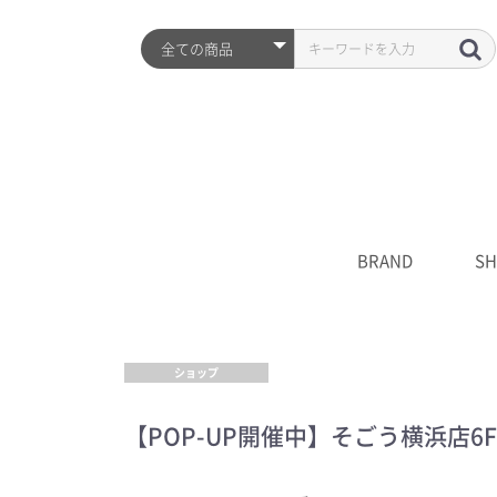
BRAND
SH
ARZTIN
S2ND
HISTORY
全品
プレ
シワ
水分
UV
クレ
化粧
美容
クリ
マス
S2N
キャ
****
ショップ
【POP-UP開催中】そごう横浜店6F