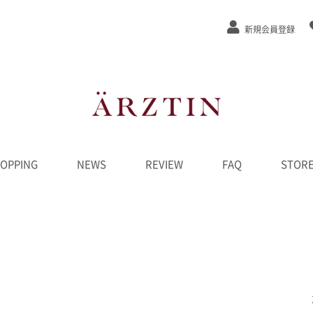
新規会員登録
OPPING
NEWS
REVIEW
FAQ
STOR
ステージEx
/弾力
/緩和
カット
ンジング
水
液
ーム
ク
D
ンペーン
********