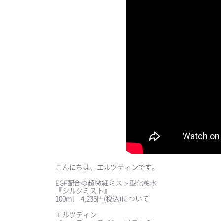
こんにちは、エルツティンです。
EGF配合の超微細ミスト型化粧水
『シルクミスト』
100ml 4,235円(税込)について
⠀
エルツティン