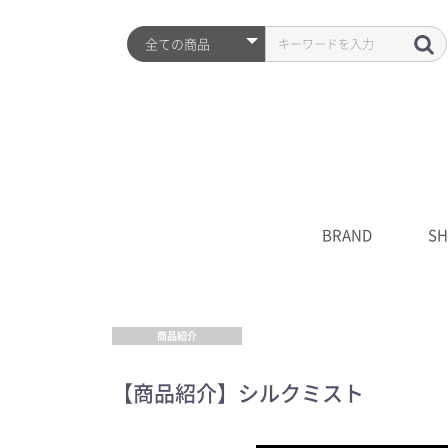
BRAND
SH
ARZTIN
S2ND
HISTORY
全品
プレ
シワ
水分
UV
クレ
化粧
美容
クリ
マス
S2N
キャ
****
商品紹介
【商品紹介】シルクミスト