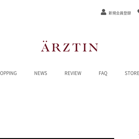
新規会員登録
OPPING
NEWS
REVIEW
FAQ
STOR
ステージEx
/弾力
/緩和
カット
ンジング
水
液
ーム
ク
D
ンペーン
********