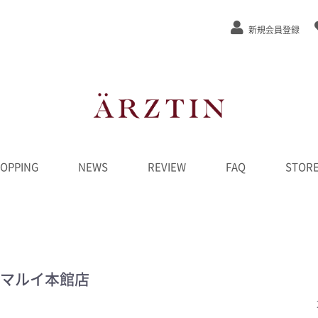
新規会員登録
OPPING
NEWS
REVIEW
FAQ
STOR
ステージEx
/弾力
/緩和
カット
ンジング
水
液
ーム
ク
D
ンペーン
********
マルイ本館店