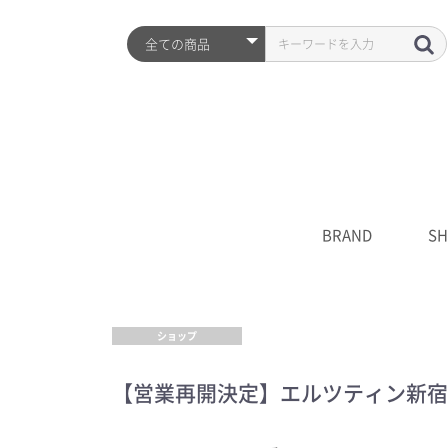
BRAND
SH
ARZTIN
S2ND
HISTORY
全品
プレ
シワ
水分
UV
クレ
化粧
美容
クリ
マス
S2N
キャ
****
ショップ
【営業再開決定】エルツティン新宿