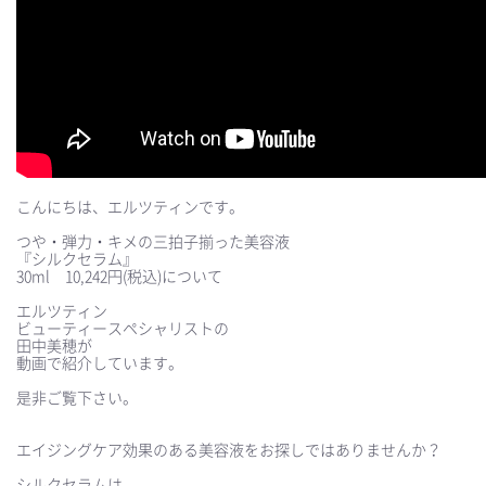
こんにちは、エルツティンです。
つや・弾力・キメの三拍子揃った美容液
『シルクセラム』
30ml 10,242円(税込)について
⠀
エルツティン
ビューティースペシャリストの
田中美穂が
動画で紹介しています。
⠀
是非ご覧下さい。
⠀
⠀
エイジングケア効果のある美容液をお探しではありませんか？
⠀
シルクセラムは、