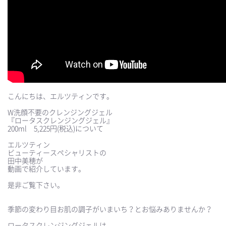
こんにちは、エルツティンです。
W洗顔不要のクレンジングジェル
『ロータスクレンジングジェル』
200ml 5,225円(税込)について
⠀
エルツティン
ビューティースペシャリストの
田中美穂が
動画で紹介しています。
⠀
是非ご覧下さい。
⠀
⠀
季節の変わり目お肌の調子がいまいち？とお悩みありませんか？
⠀
ロータスクレンジングジェルは、