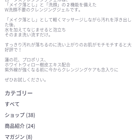
「メイク落とし」と「洗顔」の２機能を備えた
W洗顔不要のクレンジングジェルです。
⠀
「メイク落とし」として軽くマッサージしながら汚れを浮き出し
た後、
水を加えてなじませると泡立ち
そのまま洗い流すだけ。
⠀
すっきり汚れが落ちるのに洗い上がりのお肌がモチモチすると大
好評で！
⠀
蓮の花、プロポリス、
ホワイトウィロー樹皮エキス配合
紫外線が強くなる前に今からクレンジングケアも念入りに
⠀
ぜひお試しください。
カテゴリー
すべて
ショップ (38)
商品紹介 (24)
マガジン (8)