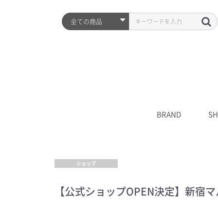
BRAND
SH
ARZTIN
S2ND
HISTORY
全品
プレ
シワ
水分
UV
クレ
化粧
美容
クリ
マス
S2N
キャ
****
ショップ
【公式ショップOPEN決定】新宿マル