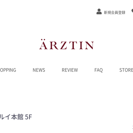
新規会員登録
OPPING
NEWS
REVIEW
FAQ
STOR
ステージEx
/弾力
/緩和
カット
ンジング
水
液
ーム
ク
D
ンペーン
********
イ本館 5F