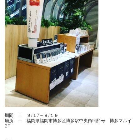
⠀
期間 ： ９/１7～９/１９
場所 ： 福岡県福岡市博多区博多駅中央街9番1号 博多マルイ
2F
⠀
⠀